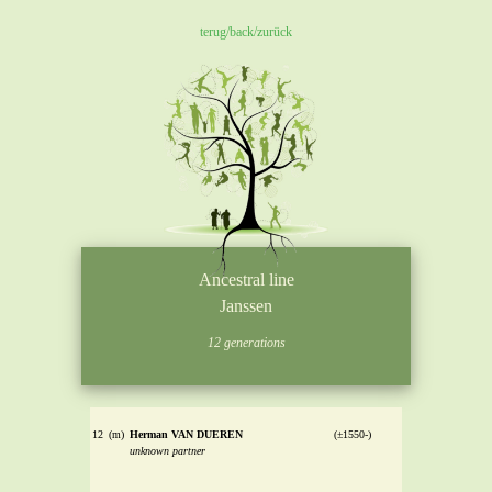
terug/back/zurück
Ancestral line
Janssen
12 generations
12
(m)
Herman VAN DUEREN
(±1550-)
unknown partner