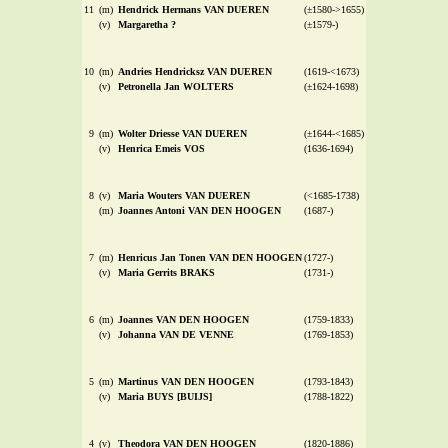
11
(m)
Hendrick Hermans VAN DUEREN
(±1580->1655)
(v)
Margaretha ?
(±1579-)
10
(m)
Andries Hendricksz VAN DUEREN
(1619-<1673)
(v)
Petronella Jan WOLTERS
(±1624-1698)
9
(m)
Wolter Driesse VAN DUEREN
(±1644-<1685)
(v)
Henrica Emeis VOS
(1636-1694)
8
(v)
Maria Wouters VAN DUEREN
(<1685-1738)
(m)
Joannes Antoni VAN DEN HOOGEN
(1687-)
7
(m)
Henricus Jan Tonen VAN DEN HOOGEN
(1727-)
(v)
Maria Gerrits BRAKS
(1731-)
6
(m)
Joannes VAN DEN HOOGEN
(1759-1833)
(v)
Johanna VAN DE VENNE
(1769-1853)
5
(m)
Martinus VAN DEN HOOGEN
(1793-1843)
(v)
Maria BUYS [BUIJS]
(1788-1822)
4
(v)
Theodora VAN DEN HOOGEN
(1820-1886)