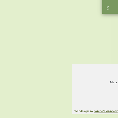
S
Als u
Webdesign by
Sabine's Webdesi