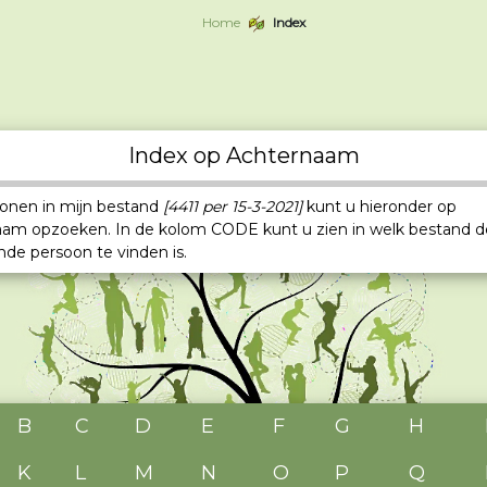
Home
Index
Index op Achternaam
sonen in mijn bestand
[4411 per 15-3-2021]
kunt u hieronder op
aam opzoeken. In de kolom CODE kunt u zien in welk bestand d
nde persoon te vinden is.
B
C
D
E
F
G
H
K
L
M
N
O
P
Q