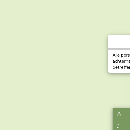
Alle per
achtern
betreffe
A
J