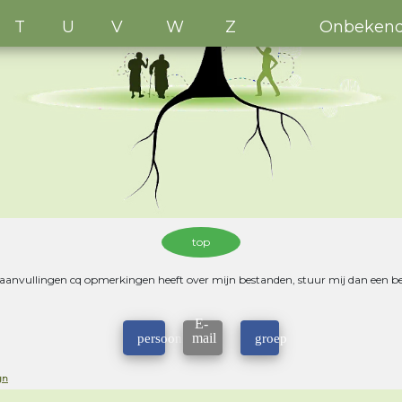
T
U
V
W
Z
Onbeken
top
 aanvullingen cq opmerkingen heeft over mijn bestanden, stuur mij dan een be
E-
mail
persoonlijk
groep
gn