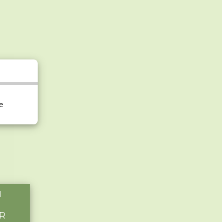
e
I
R