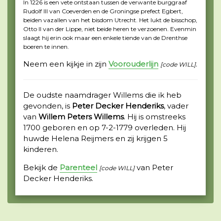
In 1226 is een vete ontstaan tussen de verwante burggraaf
Rudolf III van Coeverden en de Groningse prefect Egbert,
beiden vazallen van het bisdom Utrecht. Het lukt de bisschop,
Otto II van der Lippe, niet beide heren te verzoenen. Evenmin
slaagt hij erin ook maar een enkele tiende van de Drenthse
boeren te innen.
Neem een kijkje in zijn
Voorouderlijn
.
[code WILL]
De oudste naamdrager Willems die ik heb
gevonden, is
Peter Decker Henderiks
, vader
van
Willem Peters Willems
. Hij is omstreeks
1700 geboren en op 7-2-1779 overleden. Hij
huwde Helena Reijmers en zij krijgen 5
kinderen.
Bekijk de
Parenteel
van Peter
[code WILL]
Decker Henderiks.